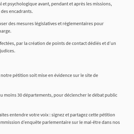
cal et psychologique avant, pendant et après les missions,
n des encadrants.
oposer des mesures législatives et réglementaires pour
harge.
ctées, par la création de points de contact dédiés et d’un
judices.
otre pétition soit mise en évidence sur le site de
t au moins 30 départements, pour déclencher le débat public
aites entendre votre voix : signez et partagez cette pétition
ommission d’enquête parlementaire sur le mal-être dans nos