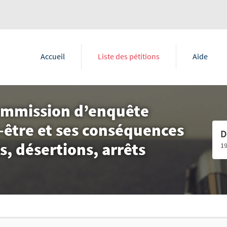
Accueil
Liste des pétitions
Aide
commission d’enquête
-être et ses conséquences
D
, désertions, arrêts
1