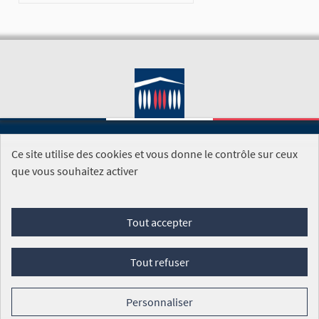
Ce site utilise des cookies et vous donne le contrôle sur ceux
SITE DE L'ASSEMBLÉE NATIONALE
que vous souhaitez activer
Foire aux questions
Tout accepter
Conditions générales d'utilisation (CGU)
Accessibilité
Mentions légales
Cookies
Tout refuser
Site réalisé par
Open Source Politics
grâce au
logiciel libre
Decidim
.
Personnaliser