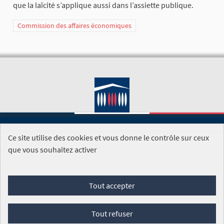
que la laïcité s’applique aussi dans l’assiette publique.
Commission des affaires économiques
Ce site utilise des cookies et vous donne le contrôle sur ceux
SITE DE L'ASSEMBLÉE NATIONALE
que vous souhaitez activer
Foire aux questions
Tout accepter
Conditions générales d'utilisation (CGU)
Accessibilité
Mentions légales
Cookies
Tout refuser