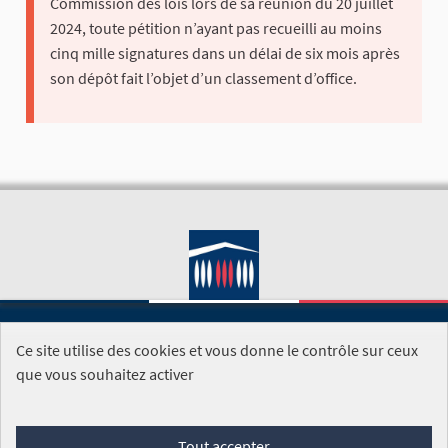
Commission des lois lors de sa réunion du 20 juillet
2024, toute pétition n’ayant pas recueilli au moins
cinq mille signatures dans un délai de six mois après
son dépôt fait l’objet d’un classement d’office.
Ce site utilise des cookies et vous donne le contrôle sur ceux
SITE DE L'ASSEMBLÉE NATIONALE
que vous souhaitez activer
Foire aux questions
Tout accepter