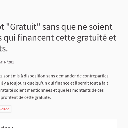
ot "Gratuit" sans que ne soient
qui financent cette gratuité et
ts.
nt:
N°281
its sont mis à disposition sans demander de contreparties
l y a toujours quelqu'un qui finance et il serait tout a fait
gratuité soient mentionnées et que les montants de ces
profitent de cette gratuité.
7-2022
sion :