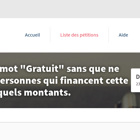
Accueil
Liste des pétitions
Aide
u mot "Gratuit" sans que ne
D
ersonnes qui financent cette
2
 quels montants.