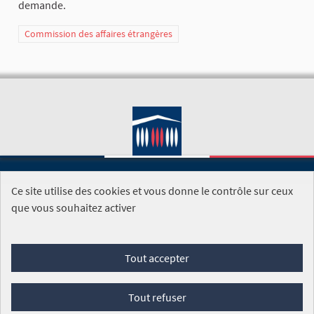
demande.
Commission des affaires étrangères
Ce site utilise des cookies et vous donne le contrôle sur ceux
SITE DE L'ASSEMBLÉE NATIONALE
que vous souhaitez activer
Foire aux questions
Tout accepter
Conditions générales d'utilisation (CGU)
Accessibilité
Mentions légales
Cookies
Tout refuser