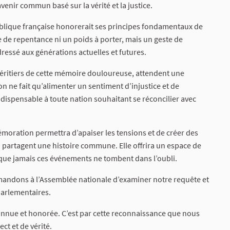
avenir commun basé sur la vérité et la justice.
ublique française honorerait ses principes fondamentaux de
acte de repentance ni un poids à porter, mais un geste de
dressé aux générations actuelles et futures.
éritiers de cette mémoire douloureuse, attendent une
 ne fait qu’alimenter un sentiment d’injustice et de
indispensable à toute nation souhaitant se réconcilier avec
ration permettra d’apaiser les tensions et de créer des
ui partagent une histoire commune. Elle offrira un espace de
que jamais ces événements ne tombent dans l’oubli.
emandons à l’Assemblée nationale d’examiner notre requête et
 parlementaires.
econnue et honorée. C’est par cette reconnaissance que nous
ct et de vérité.