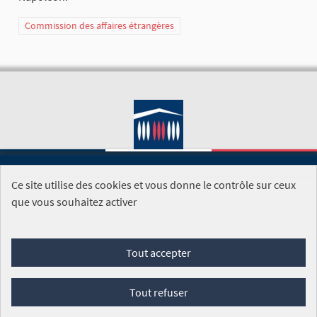
Commission des affaires étrangères
Ce site utilise des cookies et vous donne le contrôle sur ceux
SITE DE L'ASSEMBLÉE NATIONALE
que vous souhaitez activer
Foire aux questions
Tout accepter
Conditions générales d'utilisation (CGU)
Accessibilité
Mentions légales
Cookies
Tout refuser
Site réalisé par
Open Source Politics
grâce au
logiciel libre