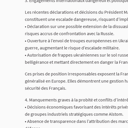
3. Engagements internationaux dangereux et politiqu
Les récentes déclarations et décisions du Président M
constituent une escalade dangereuse, risquant d’impli
• Déclaration sur une possible extension de la dissuas
risques accrus de confrontation avec la Russie.
• Ouverture à l’envoi de troupes européennes en Ukrai
guerre, augmentant le risque d’escalade militaire.
• Autorisation de frappes ukrainiennes sur le sol russe
belligérance et mettant directement en danger la Franc
Ces prises de position irresponsables exposent la Fran
généralisé en Europe. Elles démontrent une gestion ha
sécurité des Français.
4. Manquements graves à la probité et conflits d’intér
• Décisions économiques favorisant des intérêts priv
de groupes industriels stratégiques comme Alstom.
• Absence de transparence dans l’attribution des mar