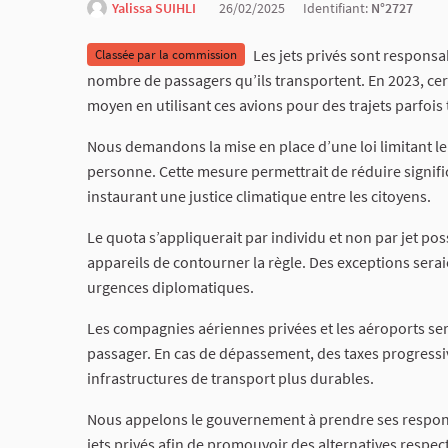
Yalissa SUIHLI
26/02/2025
Identifiant:
N°2727
Les jets privés sont respons
Classée par la commission
nombre de passagers qu’ils transportent. En 2023, cert
moyen en utilisant ces avions pour des trajets parfois 
Nous demandons la mise en place d’une loi limitant le
personne. Cette mesure permettrait de réduire signifi
instaurant une justice climatique entre les citoyens.
Le quota s’appliquerait par individu et non par jet po
appareils de contourner la règle. Des exceptions serai
urgences diplomatiques.
Les compagnies aériennes privées et les aéroports ser
passager. En cas de dépassement, des taxes progressi
infrastructures de transport plus durables.
Nous appelons le gouvernement à prendre ses responsa
jets privés afin de promouvoir des alternatives respe