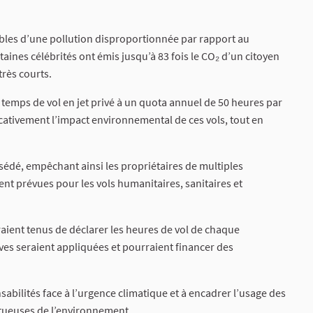
ables d’une pollution disproportionnée par rapport au
aines célébrités ont émis jusqu’à 83 fois le CO₂ d’un citoyen
très courts.
 temps de vol en jet privé à un quota annuel de 50 heures par
cativement l’impact environnemental de ces vols, tout en
ssédé, empêchant ainsi les propriétaires de multiples
ent prévues pour les vols humanitaires, sanitaires et
aient tenus de déclarer les heures de vol de chaque
ves seraient appliquées et pourraient financer des
bilités face à l’urgence climatique et à encadrer l’usage des
ctueuses de l’environnement.