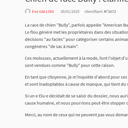
Eve GALLOIS
30/01/2025
Identifiant:
N°2672
La race de chien "Bully", parfois appelée "American Bul
Le flou généré met les propriétaires dans des situatio
décisions "au faciès" pour catégoriser certains anim
congénères "de sac à main".
Ces molosses, actuellement à la mode, font l'objet d'
sont vendues comme "Bully" pour cette raison.
En tant que citoyenne, je m'inquiète d'abord pour ce
et sont inadoptables à cause de manque, qui tient d
Si un·e Elu·e décidait de se saisir du dossier, nous au
cause humaine, et nous pourrions peut-être stopper ce
Merci, au nom de ceux qui ne peuvent pas vous deman