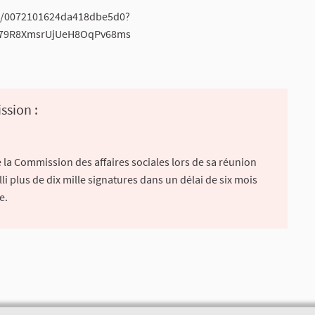
ead/0072101624da418dbe5d0?
pS79R8XmsrUjUeH8OqPv68ms
ssion :
 la Commission des affaires sociales lors de sa réunion
lli plus de dix mille signatures dans un délai de six mois
e.