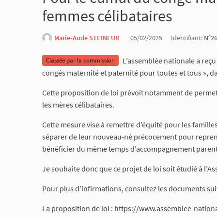
femmes célibataires
Marie-Aude STEINEUR
05/02/2025
Identifiant:
N°2
L’assemblée nationale a reçu u
Classée par la commission
congés maternité et paternité pour toutes et tous », da
Cette proposition de loi prévoit notamment de permet
les mères célibataires.
Cette mesure vise à remettre d’équité pour les famill
séparer de leur nouveau-né précocement pour reprendre
bénéficier du même temps d’accompagnement parental,
Je souhaite donc que ce projet de loi soit étudié à l’A
Pour plus d’infirmations, consultez les documents sui
La proposition de loi : https://www.assemblee-nation