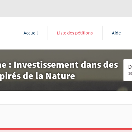
Accueil
Liste des pétitions
Aide
me : Investissement dans des
D
irés de la Nature
1