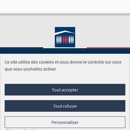
Ce site utilise des cookies et vous donne le contrôle sur ceux
SITE DE L'ASSEMBLÉE NATIONALE
que vous souhaitez activer
Foire aux questions
Tout accepter
Conditions générales d'utilisation (CGU)
Accessibilité
Mentions légales
Cookies
Tout refuser
Site réalisé par
Open Source Politics
grâce au
logiciel libre
Decidim
.
Personnaliser
Panneau de gestion des cookies