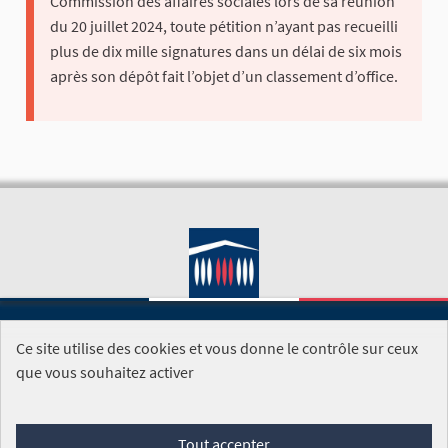
Commission des affaires sociales lors de sa réunion
du 20 juillet 2024, toute pétition n’ayant pas recueilli
plus de dix mille signatures dans un délai de six mois
après son dépôt fait l’objet d’un classement d’office.
Ce site utilise des cookies et vous donne le contrôle sur ceux
SITE DE L'ASSEMBLÉE NATIONALE
que vous souhaitez activer
Foire aux questions
Tout accepter