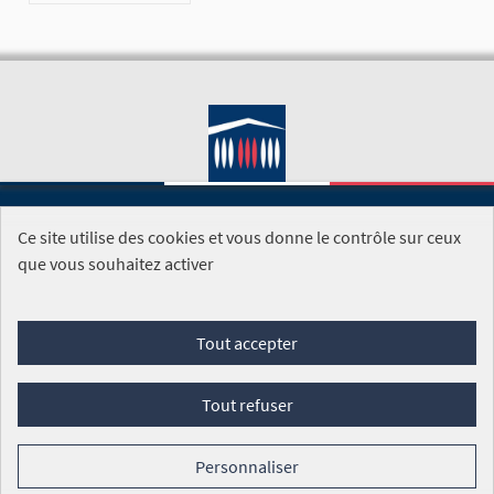
Ce site utilise des cookies et vous donne le contrôle sur ceux
SITE DE L'ASSEMBLÉE NATIONALE
que vous souhaitez activer
Foire aux questions
Tout accepter
Conditions générales d'utilisation (CGU)
Accessibilité
Mentions légales
Cookies
Tout refuser
Site réalisé par
Open Source Politics
grâce au
logiciel libre
Decidim
.
Personnaliser
Panneau de gestion des cookies