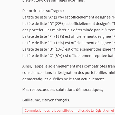
Liste F : 16% des suffrages exprimés.
Par ordre des suffrages :
La tête de liste "A" (27%) est officiellement désignée "
La tête de liste "D" (22%) est officiellement désignée "
des portefeuilles ministériels déterminée par le "Prem
La tête de liste "F" (16%) est officiellement désignée "
La tête de liste "E" (14%) est officiellement désignée "
La tête de liste "B" (13%) est officiellement désignée 
La tête de liste "C" (8%) est officiellement réputée bat
Ainsi, j'appelle solennellement mes compatriotes fran
conscience, dans la désignation des portefeuilles minis
démocratiques qu'elles ne le sont actuellement.
Mes respectueuses salutations démocratiques,
Guillaume, citoyen français.
Commission des lois constitutionnelles, de la législation e