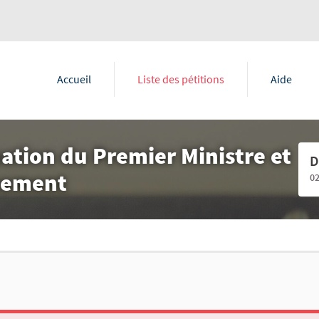
Accueil
Liste des pétitions
Aide
tion du Premier Ministre et
D
nement
0