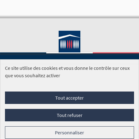
Ce site utilise des cookies et vous donne le contrôle sur ceux
SITE DE L'ASSEMBLÉE NATIONALE
que vous souhaitez activer
Foire aux questions
Tout accepter
Conditions générales d'utilisation (CGU)
Accessibilité
Mentions légales
Cookies
Tout refuser
Site réalisé par
Open Source Politics
grâce au
logiciel libre
Decidim
.
Personnaliser