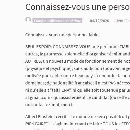
Connaissez-vous une perso
04/12/2020
Identifia
Compte utilisateur supprimé
Connaissez-vous une personne fiable
SEUL ESPOIR: CONNAISSEZ-VOUS une personne FIABLE à
autres, la promesse solennelle d'organiser à mi-man
AUTRES, un nouveau mode de fonctionnement de notre 
(physique et psychique), sans addiction (pouvoir, arge
motivée pour aider notre beau pays à remonter la pe
domaines; de nationalité française; il n'est PAS néces
ni qu'elle ait "fait l'ENA", ni qu'elle soit soutenue par
at gmail.com - qui assisteraient ce candidat (ou cette 
ou contactez-moi, merci.
Albert Einstein a écrit: "Le monde ne sera pas détruit 
RIEN FAIRE". Il s’agit maintenant de faire TOUS les E