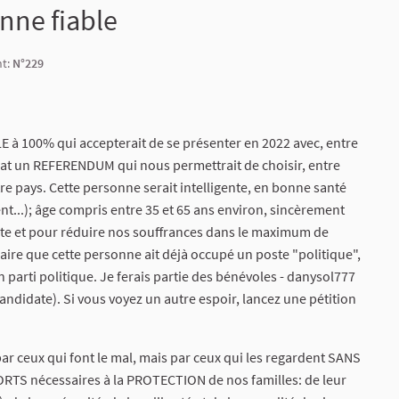
nne fiable
nt:
N°229
 100% qui accepterait de se présenter en 2022 avec, entre
dat un REFERENDUM qui nous permettrait de choisir, entre
pays. Cette personne serait intelligente, en bonne santé
nt...); âge compris entre 35 et 65 ans environ, sincèrement
nte et pour réduire nos souffrances dans le maximum de
saire que cette personne ait déjà occupé un poste "politique",
 un parti politique. Je ferais partie des bénévoles - danysol777
candidate). Si vous voyez un autre espoir, lancez une pétition
par ceux qui font le mal, mais par ceux qui les regardent SANS
FFORTS nécessaires à la PROTECTION de nos familles: de leur