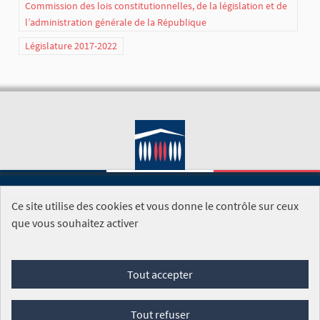
Commission des lois constitutionnelles, de la législation et de
l’administration générale de la République
Législature 2017-2022
Ce site utilise des cookies et vous donne le contrôle sur ceux
SITE DE L'ASSEMBLÉE NATIONALE
que vous souhaitez activer
Foire aux questions
Tout accepter
Conditions générales d'utilisation (CGU)
Accessibilité
Mentions légales
Cookies
Tout refuser