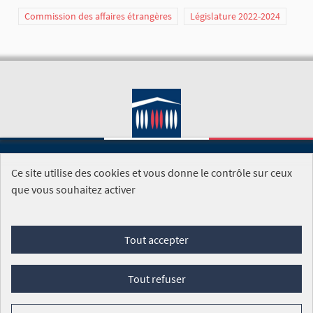
Commission des affaires étrangères
Législature 2022-2024
Ce site utilise des cookies et vous donne le contrôle sur ceux
SITE DE L'ASSEMBLÉE NATIONALE
que vous souhaitez activer
Foire aux questions
Tout accepter
Conditions générales d'utilisation (CGU)
Accessibilité
Mentions légales
Cookies
Tout refuser
Site réalisé par
Open Source Politics
grâce au
logiciel libre
Decidim
.