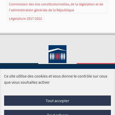
Commission des lois constitutionnelles, de la législation et de
l’administration générale de la République
Législature 2017-2022
Ce site utilise des cookies et vous donne le contrôle sur ceux
SITE DE L'ASSEMBLÉE NATIONALE
que vous souhaitez activer
Foire aux questions
Tout accepter
Conditions générales d'utilisation (CGU)
Accessibilité
Mentions légales
Cookies