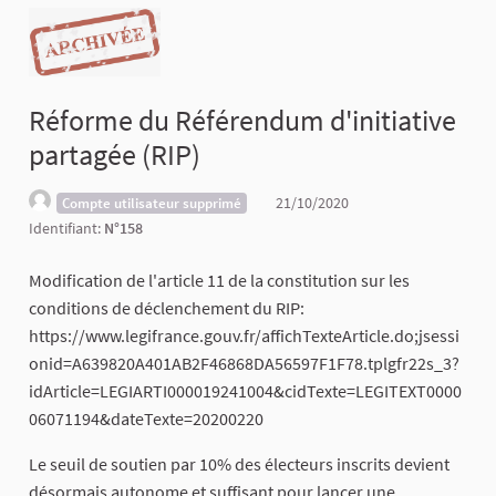
Réforme du Référendum d'initiative
partagée (RIP)
21/10/2020
Compte utilisateur supprimé
Identifiant:
N°158
Modification de l'article 11 de la constitution sur les
conditions de déclenchement du RIP:
https://www.legifrance.gouv.fr/affichTexteArticle.do;jsessi
onid=A639820A401AB2F46868DA56597F1F78.tplgfr22s_3?
idArticle=LEGIARTI000019241004&cidTexte=LEGITEXT0000
06071194&dateTexte=20200220
Le seuil de soutien par 10% des électeurs inscrits devient
désormais autonome et suffisant pour lancer une