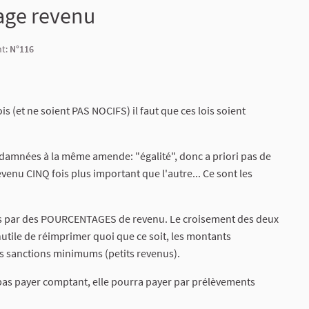
age revenu
nt:
N°116
s (et ne soient PAS NOCIFS) il faut que ces lois soient
amnées à la même amende: "égalité", donc a priori pas de
enu CINQ fois plus important que l'autre... Ce sont les
els par des POURCENTAGES de revenu. Le croisement des deux
Inutile de réimprimer quoi que ce soit, les montants
les sanctions minimums (petits revenus).
 pas payer comptant, elle pourra payer par prélèvements