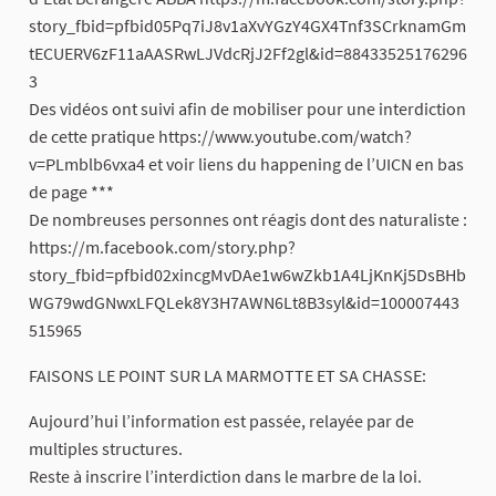
story_fbid=pfbid05Pq7iJ8v1aXvYGzY4GX4Tnf3SCrknamGm
tECUERV6zF11aAASRwLJVdcRjJ2Ff2gl&id=88433525176296
3
Des vidéos ont suivi afin de mobiliser pour une interdiction
de cette pratique https://www.youtube.com/watch?
v=PLmblb6vxa4 et voir liens du happening de l’UICN en bas
de page ***
De nombreuses personnes ont réagis dont des naturaliste :
https://m.facebook.com/story.php?
story_fbid=pfbid02xincgMvDAe1w6wZkb1A4LjKnKj5DsBHb
WG79wdGNwxLFQLek8Y3H7AWN6Lt8B3syl&id=100007443
515965
FAISONS LE POINT SUR LA MARMOTTE ET SA CHASSE:
Aujourd’hui l’information est passée, relayée par de
multiples structures.
Reste à inscrire l’interdiction dans le marbre de la loi.