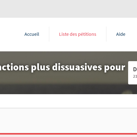
Accueil
Liste des pétitions
Aide
nctions plus dissuasives pour
D
2