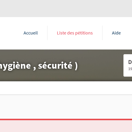
Accueil
Liste des pétitions
Aide
D
giène , sécurité )
1