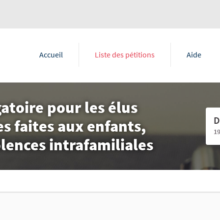
Accueil
Liste des pétitions
Aide
gatoire pour les élus
D
 faites aux enfants,
1
olences intrafamiliales