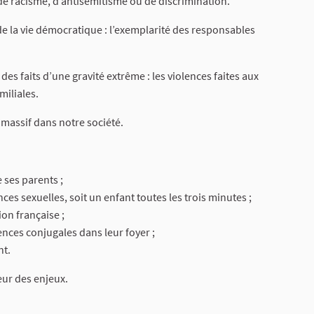
e racisme, d’antisémitisme ou de discrimination.
e la vie démocratique : l’exemplarité des responsables
des faits d’une gravité extrême : les violences faites aux
miliales.
massif dans notre société.
 ses parents ;
es sexuelles, soit un enfant toutes les trois minutes ;
on française ;
nces conjugales dans leur foyer ;
nt.
eur des enjeux.