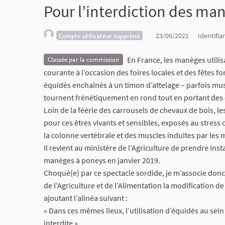
Pour l’interdiction des ma
23/06/2021
Identifia
Compte utilisateur supprimé
En France, les manèges util
Classée par la commission
courante à l’occasion des foires locales et des fêtes f
équidés enchaînés à un timon d’attelage – parfois muse
tournent frénétiquement en rond tout en portant des 
Loin de la féérie des carrousels de chevaux de bois, 
pour ces êtres vivants et sensibles, exposés au stress
la colonne vertébrale et des muscles induites par les
Il revient au ministère de l’Agriculture de prendre ins
manèges à poneys en janvier 2019.
Choqué(e) par ce spectacle sordide, je m’associe donc
de l’Agriculture et de l’Alimentation la modification de
ajoutant l’alinéa suivant :
« Dans ces mêmes lieux, l’utilisation d’équidés au sein
interdite ».