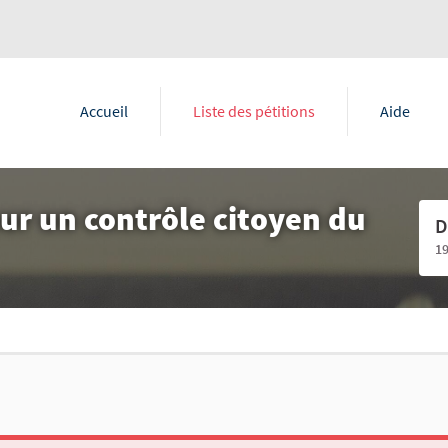
Accueil
Liste des pétitions
Aide
ur un contrôle citoyen du
D
1