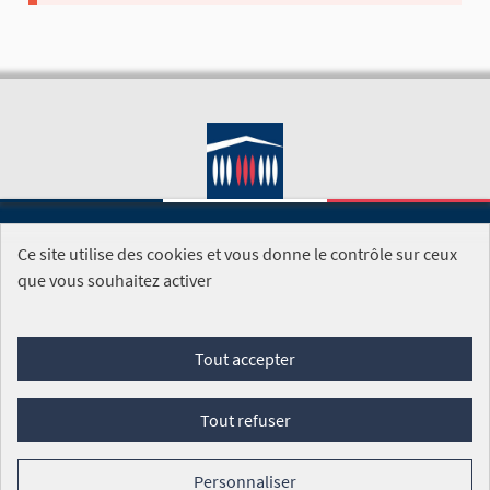
Ce site utilise des cookies et vous donne le contrôle sur ceux
SITE DE L'ASSEMBLÉE NATIONALE
que vous souhaitez activer
Foire aux questions
Tout accepter
Conditions générales d'utilisation (CGU)
Accessibilité
Mentions légales
Cookies
Tout refuser
Site réalisé par
Open Source Politics
grâce au
logiciel libre
Decidim
.
Personnaliser