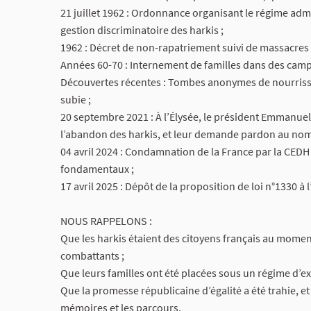
21 juillet 1962 : Ordonnance organisant le régime admi
gestion discriminatoire des harkis ;
1962 : Décret de non-rapatriement suivi de massacres 
Années 60-70 : Internement de familles dans des camps
Découvertes récentes : Tombes anonymes de nourrisson
subie ;
20 septembre 2021 : À l’Élysée, le président Emmanue
l’abandon des harkis, et leur demande pardon au nom 
04 avril 2024 : Condamnation de la France par la CEDH
fondamentaux ;
17 avril 2025 : Dépôt de la proposition de loi n°1330 à
NOUS RAPPELONS :
Que les harkis étaient des citoyens français au mom
combattants ;
Que leurs familles ont été placées sous un régime d’e
Que la promesse républicaine d’égalité a été trahie, e
mémoires et les parcours.