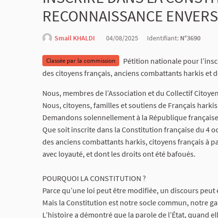
RECONNAISSANCE ENVERS 
Smail KHALDI
04/08/2025
Identifiant:
N°3690
Pétition nationale pour l’ins
Classée par la commission
des citoyens français, anciens combattants harkis et d
Nous, membres de l’Association et du Collectif Citoye
Nous, citoyens, familles et soutiens de Français harkis
Demandons solennellement à la République française
Que soit inscrite dans la Constitution française du 4 o
des anciens combattants harkis, citoyens français à part
avec loyauté, et dont les droits ont été bafoués.
POURQUOI LA CONSTITUTION ?
Parce qu’une loi peut être modifiée, un discours peut 
Mais la Constitution est notre socle commun, notre gara
L’histoire a démontré que la parole de l’État, quand ell