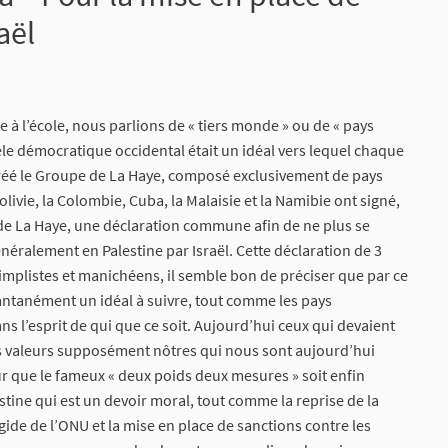
aël
 à l’école, nous parlions de « tiers monde » ou de « pays
èle démocratique occidental était un idéal vers lequel chaque
é créé le Groupe de La Haye, composé exclusivement de pays
 Bolivie, la Colombie, Cuba, la Malaisie et la Namibie ont signé,
de La Haye, une déclaration commune afin de ne plus se
éralement en Palestine par Israël. Cette déclaration de 3
implistes et manichéens, il semble bon de préciser que par ce
tantanément un idéal à suivre, tout comme les pays
ans l’esprit de qui que ce soit. Aujourd’hui ceux qui devaient
es valeurs supposément nôtres qui nous sont aujourd’hui
 que le fameux « deux poids deux mesures » soit enfin
stine qui est un devoir moral, tout comme la reprise de la
gide de l’ONU et la mise en place de sanctions contre les