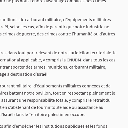
pour ne pas nous rendre davantage complices des crimes
munitions, de carburant militaire, d’équipements militaires
aël, selon les cas, afin de garantir que notre industrie ne
es crimes de guerre, des crimes contre l’humanité ou d’autres
res dans tout port relevant de notre juridiction territoriale, le
ternational applicable, y compris la CNUDM, dans tous les cas
pour transporter des armes, munitions, carburant militaire,
ge à destination d’Israël.
rburant militaire, d’équipements militaires connexes et de
vires battant notre pavillon, tout en respectant pleinement le
assurant une responsabilité totale, y compris le retrait du
et en s’abstenant de fournir toute aide ou assistance au
d’Israël dans le Territoire palestinien occupé.
s afin d’empêcher les institutions publiques et les fonds