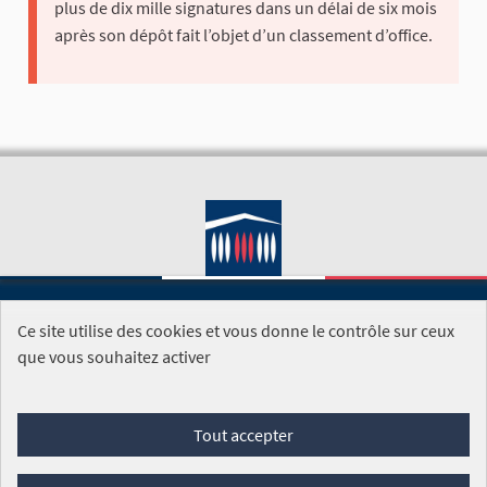
plus de dix mille signatures dans un délai de six mois
après son dépôt fait l’objet d’un classement d’office.
Ce site utilise des cookies et vous donne le contrôle sur ceux
SITE DE L'ASSEMBLÉE NATIONALE
que vous souhaitez activer
Foire aux questions
Tout accepter
Conditions générales d'utilisation (CGU)
Accessibilité
Mentions légales
Cookies