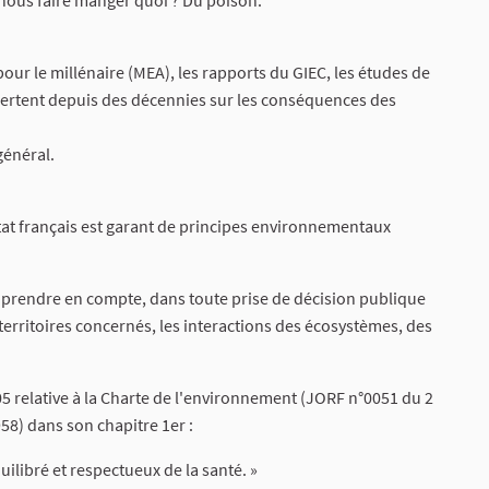
ous faire manger quoi ? Du poison.
ur le millénaire (MEA), les rapports du GIEC, les études de
lertent depuis des décennies sur les conséquences des
général.
État français est garant de principes environnementaux
 à prendre en compte, dans toute prise de décision publique
erritoires concernés, les interactions des écosystèmes, des
05 relative à la Charte de l'environnement (JORF n°0051 du 2
58) dans son chapitre 1er :
ilibré et respectueux de la santé. »