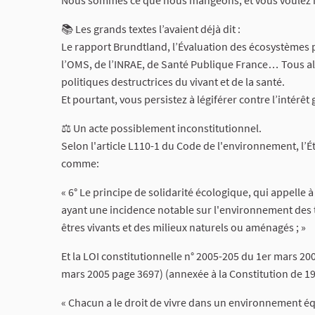
Nous sommes ce que nous mangeons, et vous voulez n
📚 Les grands textes l’avaient déjà dit :
Le rapport Brundtland, l’Évaluation des écosystèmes po
l’OMS, de l’INRAE, de Santé Publique France… Tous a
politiques destructrices du vivant et de la santé.
Et pourtant, vous persistez à légiférer contre l’intérêt 
⚖️ Un acte possiblement inconstitutionnel.
Selon l'article L110-1 du Code de l'environnement, l’
comme:
« 6° Le principe de solidarité écologique, qui appelle
ayant une incidence notable sur l'environnement des t
êtres vivants et des milieux naturels ou aménagés ; »
Et la LOI constitutionnelle n° 2005-205 du 1er mars 20
mars 2005 page 3697) (annexée à la Constitution de 19
« Chacun a le droit de vivre dans un environnement équ