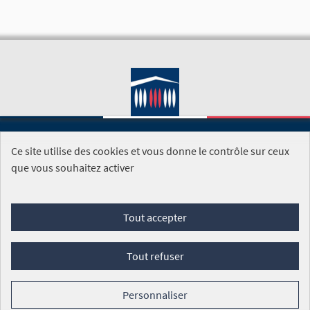
Ce site utilise des cookies et vous donne le contrôle sur ceux
SITE DE L'ASSEMBLÉE NATIONALE
que vous souhaitez activer
Foire aux questions
Tout accepter
Conditions générales d'utilisation (CGU)
Accessibilité
Mentions légales
Cookies
Tout refuser
Site réalisé par
Open Source Politics
grâce au
logiciel libre
Decidim
.
Personnaliser