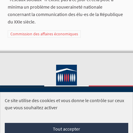
minima un problème de souveraineté nationale
concernant la communication des élu-es de la République
du XXIe siècle.
Commission des affaires économiques
Ce site utilise des cookies et vous donne le contrôle sur ceux
SITE DE L'ASSEMBLÉE NATIONALE
que vous souhaitez activer
Foire aux questions
Tout accepter
Conditions générales d'utilisation (CGU)
Accessibilité