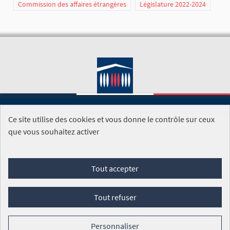
Commission des affaires étrangères
Législature 2022-2024
Ce site utilise des cookies et vous donne le contrôle sur ceux
SITE DE L'ASSEMBLÉE NATIONALE
que vous souhaitez activer
Foire aux questions
Tout accepter
Conditions générales d'utilisation (CGU)
Accessibilité
Mentions légales
Cookies
Tout refuser
Site réalisé par
Open Source Politics
grâce au
logiciel libre
Decidim
.
Personnaliser