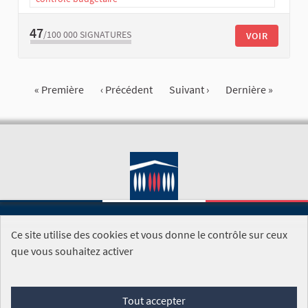
47
/100 000
SIGNATURES
VOIR
« Première
‹ Précédent
Suivant ›
Dernière »
Ce site utilise des cookies et vous donne le contrôle sur ceux
SITE DE L'ASSEMBLÉE NATIONALE
que vous souhaitez activer
Foire aux questions
Tout accepter
Conditions générales d'utilisation (CGU)
Accessibilité