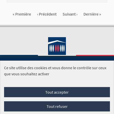
« Première
‹ Précédent
Suivant ›
Dernière »
Ce site utilise des cookies et vous donne le contrôle sur ceux
SITE DE L'ASSEMBLÉE NATIONALE
que vous souhaitez activer
Foire aux questions
Tout accepter
Conditions générales d'utilisation (CGU)
Accessibilité
Mentions légales
Cookies
Tout refuser
Site réalisé par
Open Source Politics
grâce au
logiciel libre