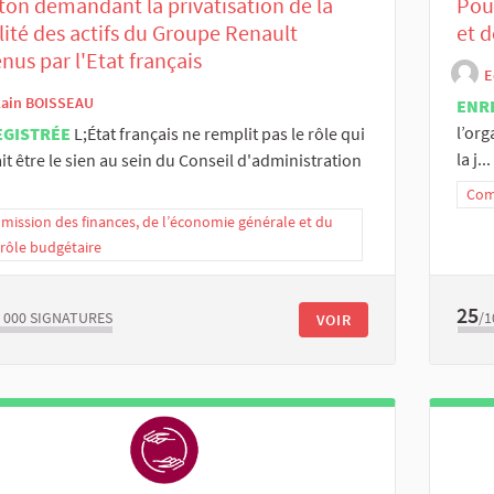
ton demandant la privatisation de la
Pour
lité des actifs du Groupe Renault
et d
nus par l'Etat français
E
lain BOISSEAU
ENR
l’org
EGISTRÉE
L;État français ne remplit pas le rôle qui
la j...
it être le sien au sein du Conseil d'administration
Comm
ission des finances, de l’économie générale et du
rôle budgétaire
25
 000
SIGNATURES
/1
VOIR