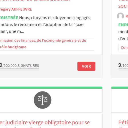
soci
régory AUFFEUVRE
M
EGISTRÉE
Nous, citoyens et citoyennes engagés,
dons le réexamen et l'adoption de la "taxe
ENR
n", une m...
menta
d’ent
ission des finances, de l’économie générale et du
rôle budgétaire
Comm
9
9
/100 000
SIGNATURES
/10
VOIR
er judiciaire vierge obligatoire pour se
Péti