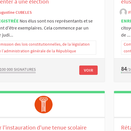
enter à une élection
élus
ugustine CUBELES
F
EGISTRÉE
Nos élus sont nos représentants et se
ENR
nt d'être exemplaires. Cela commence par un
cito
 judi...
de ...
ission des lois constitutionnelles, de la législation
Comm
e l’administration générale de la République
con
84
/100 000
SIGNATURES
/1
VOIR
 l'instauration d'une tenue scolaire
Rét