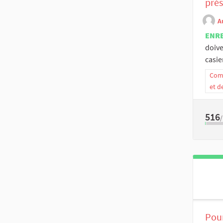
prés
A
ENR
doive
casier
Comm
et d
516
Pour