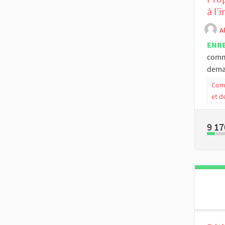
à l’
A
ENR
commi
dema
Comm
et d
9 17