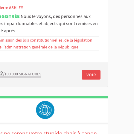
ierre ASHLEY
EGISTRÉE
Nous le voyons, des personnes aux
es impardonnables et abjects qui sont remises en
té après...
ission des lois constitutionnelles, de la législation
e l’administration générale de la République
72
/100 000
SIGNATURES
VOIR
s ne serons votre stupide chair à canon