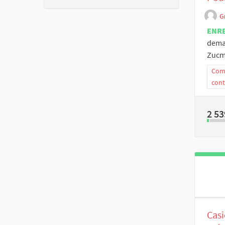
G
ENR
deman
Zucma
Comm
cont
2 53
Casi