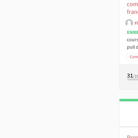
com
fran
F
ENR
cours
pull d
Comm
31
/1
Prop