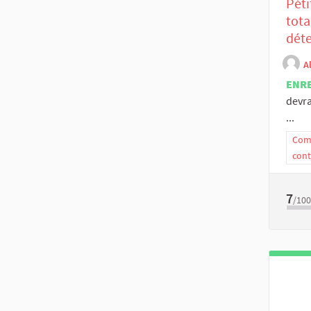
Péti
tota
déte
A
ENR
devra
...
Comm
cont
7
/100