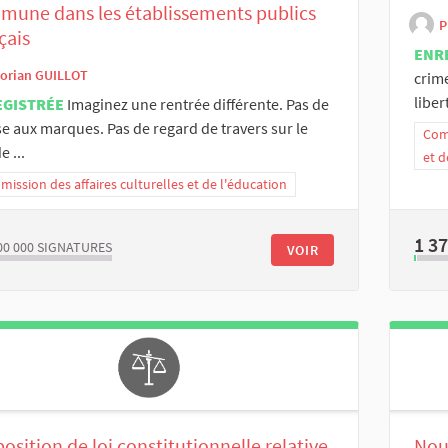
mune dans les établissements publics
P
çais
ENR
lorian GUILLOT
crim
liber
EGISTRÉE
Imaginez une rentrée différente. Pas de
e aux marques. Pas de regard de travers sur le
Comm
e ...
et d
ission des affaires culturelles et de l'éducation
1 3
00 000
SIGNATURES
VOIR
osition de loi constitutionnelle relative
Nou