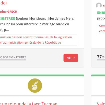
ude)
Y
arine GRECH
ENR
propo
EGISTRÉE
Bonjour Monsieurs , Mesdames Merci
ire une loi pour interdire le mariage blanc en
Comm
 , p...
con
ission des lois constitutionnelles, de la législation
e l’administration générale de la République
77
00 000
SIGNATURES
/1
VOIR
 un retour de la taxe Zucman
Valo