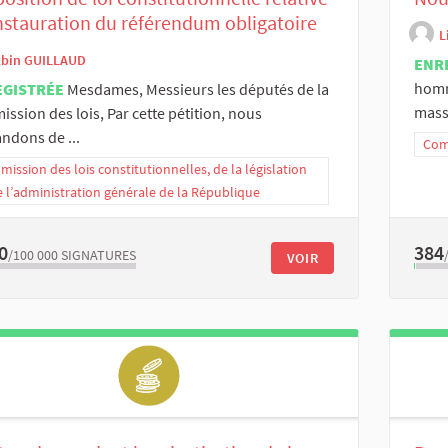
instauration du référendum obligatoire
L
lbin GUILLAUD
ENR
homm
EGISTRÉE
Mesdames, Messieurs les députés de la
massa
ssion des lois, Par cette pétition, nous
ndons de ...
Comm
ission des lois constitutionnelles, de la législation
e l’administration générale de la République
0
384
/100 000
SIGNATURES
VOIR