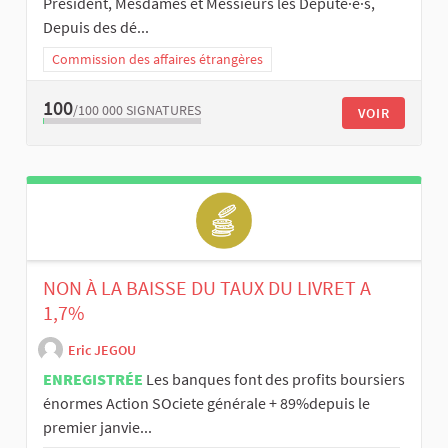
Président, Mesdames et Messieurs les Député·e·s,
Depuis des dé...
Commission des affaires étrangères
100
/100 000
SIGNATURES
VOIR
NON À LA BAISSE DU TAUX DU LIVRET A
1,7%
Eric JEGOU
ENREGISTRÉE
Les banques font des profits boursiers
énormes Action SOciete générale + 89%depuis le
premier janvie...