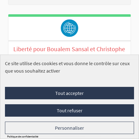
Liberté pour Boualem Sansal et Christophe
Gleizes – Pour le droit d’écrire, pour le droit
Ce site utilise des cookies et vous donne le contrôle sur ceux
de penser
que vous souhaitez activer
Zahir JOURDA
ENREGISTRÉE
« Ce que l’on ne peut dire, il faut
l’écrire. Ce que l’on tente d’éteindre, il faut l’éclairer. »
Tout accepter
...
Commission des affaires étrangères
Tout refuser
254
/100 000
SIGNATURES
VOIR
Personnaliser
Politique de confidentialité