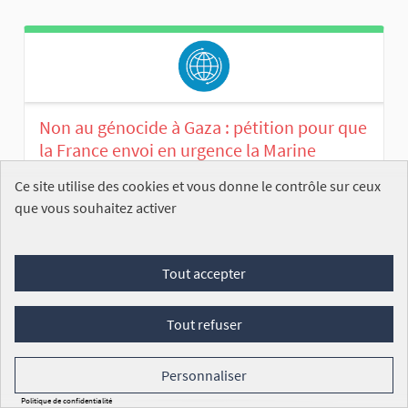
Non au génocide à Gaza : pétition pour que
la France envoi en urgence la Marine
nationale briser le blocus et instaurer un
Ce site utilise des cookies et vous donne le contrôle sur ceux
couloir humanitaire.
que vous souhaitez activer
Coralie COMS
ENREGISTRÉE
Par cette pétition, nous, citoyennes et
Tout accepter
citoyens de la République française, soussignés,
demandons...
Tout refuser
Commission des affaires étrangères
1 761
Personnaliser
/100 000
SIGNATURES
VOIR
Politique de confidentialité