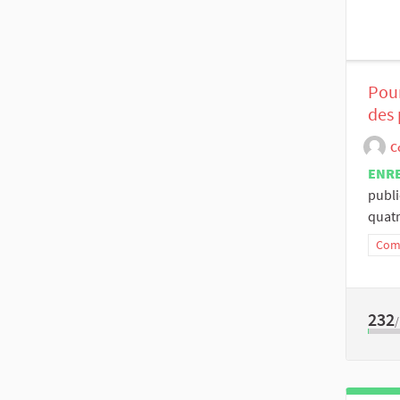
Pour
des 
C
ENR
publi
quatr
Comm
232