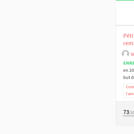
Péti
rem
S
ENR
en 20
but de
Comm
l’am
73
/1