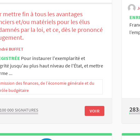
J
 mettre fin à tous les avantages
ENR
nciers et/ou matériels pour les élus
Franc
amnés par la loi, et ce, dès le prononcé
l’emp
jugement.
ndré BUFFET
EGISTRÉE
Pour instaurer l'exemplarité et
égrité jusqu'au plus haut niveau de l'État, et mettre
rme ...
ission des finances, de l’économie générale et du
rôle budgétaire
283
/100 000
SIGNATURES
VOIR