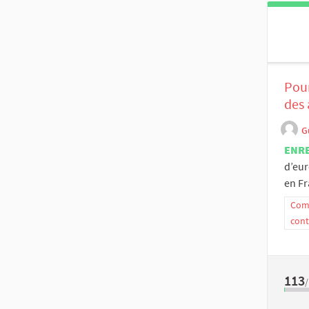
Pour
des 
G
ENR
d’eur
en Fr
Comm
cont
113