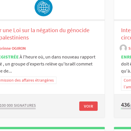
 une Loi sur la négation du génocide
Inte
palestiniens
cir
orinne OGIRON
S
EGISTRÉE
À l'heure où, un dans nouveau rapport
ENR
é , un groupe d’experts relève qu'Israël commet
doit 
e de...
qu'à.
ission des affaires étrangères
Com
l’a
436
/100 000
SIGNATURES
VOIR