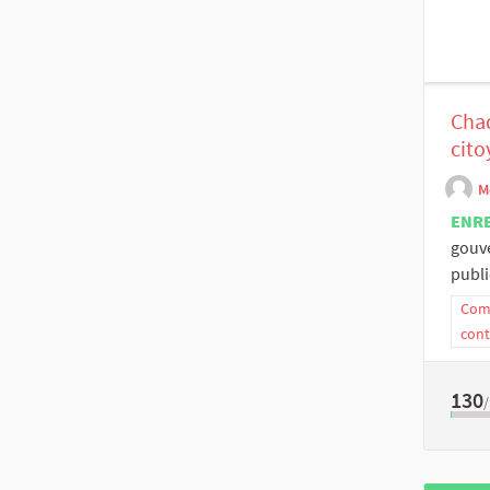
Chaq
cito
M
ENR
gouve
publi
Comm
cont
130