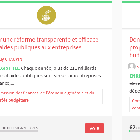
 une réforme transparente et efficace
Donn
aides publiques aux entreprises
pro
budg
uy CHAUVIN
S
EGISTRÉE
Chaque année, plus de 211 milliards
os d’aides publiques sont versés aux entreprises
ENR
ance,...
élevé
dépe
ission des finances, de l’économie générale et du
rôle budgétaire
Comm
con
62
/100 000
SIGNATURES
/1
VOIR