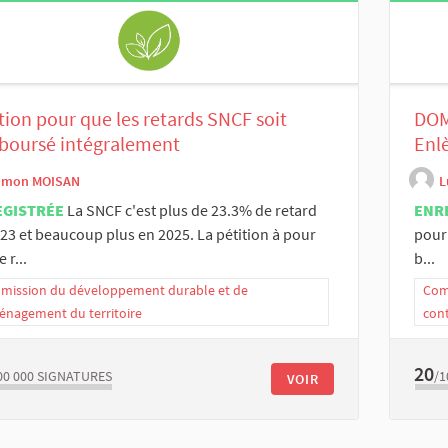
tion pour que les retards SNCF soit
DOM
boursé intégralement
Enl
imon MOISAN
L
EGISTRÉE
La SNCF c'est plus de 23.3% de retard
ENR
23 et beaucoup plus en 2025. La pétition à pour
pour 
 r...
b...
ission du développement durable et de
Comm
énagement du territoire
con
20
00 000
SIGNATURES
/1
VOIR