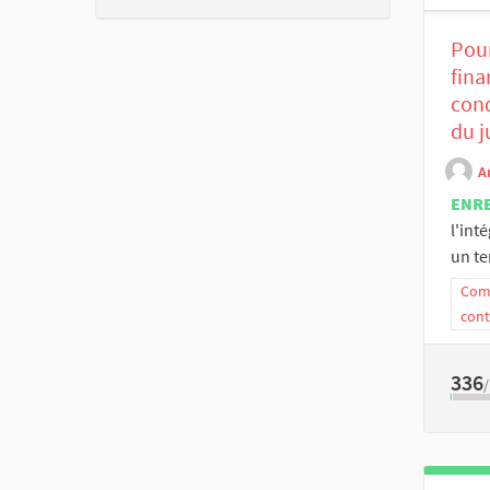
Pour
fina
cond
du 
A
ENR
l'int
un te
Comm
cont
336