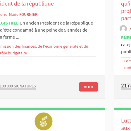
ident de la république
qu’i
prof
ierre-Marie FOURNIER
part
EGISTRÉE
Un ancien Président de la République
L
 d'être condamné à une peine de 5 années de
n ferme ...
ENR
caté
ission des finances, de l’économie générale et du
publi
rôle budgétaire
Comm
con
217
/100 000
SIGNATURES
VOIR
Lutt
aux