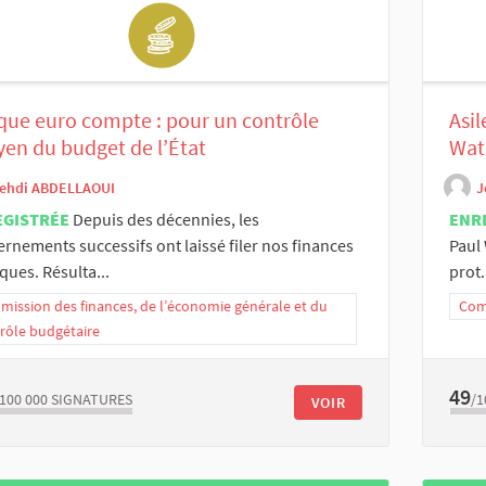
ue euro compte : pour un contrôle
Asil
yen du budget de l’État
Wat
ehdi ABDELLAOUI
J
EGISTRÉE
Depuis des décennies, les
ENR
rnements successifs ont laissé filer nos finances
Paul 
ques. Résulta...
prot.
ission des finances, de l’économie générale et du
Comm
rôle budgétaire
49
/100 000
SIGNATURES
/1
VOIR