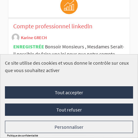
Compte professionnel linkedln
Karine GRECH
ENREGISTRÉE
Bonsoir Monsieurs , Mesdames Serait-
il possible de faire une loi pour que notre compte
professi...
Ce site utilise des cookies et vous donne le contrôle sur ceux
que vous souhaitez activer
Commission des affaires économiques
2
/100 000
SIGNATURES
VOIR
Tout accepter
Tout refuser
Personnaliser
Politique de confidentialité