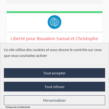
Liberté pour Boualem Sansal et Christophe
Gleizes – Pour le droit d’écrire, pour le droit
Ce site utilise des cookies et vous donne le contrôle sur ceux
de penser
que vous souhaitez activer
Zahir JOURDA
ENREGISTRÉE
« Ce que l’on ne peut dire, il faut
l’écrire. Ce que l’on tente d’éteindre, il faut l’éclairer. »
Tout accepter
...
Commission des affaires étrangères
Tout refuser
254
/100 000
SIGNATURES
VOIR
Personnaliser
Politique de confidentialité