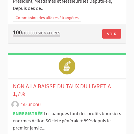
Président, Mesdames et Messieurs les Député·e·s,
Depuis des dé...
Commission des affaires étrangères
100
/100 000
SIGNATURES
VOIR
NON À LA BAISSE DU TAUX DU LIVRET A
1,7%
Eric JEGOU
ENREGISTRÉE
Les banques font des profits boursiers
énormes Action SOciete générale + 89%depuis le
premier janvie...