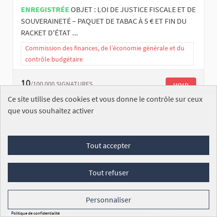
ENREGISTRÉE
OBJET : LOI DE JUSTICE FISCALE ET DE
SOUVERAINETÉ – PAQUET DE TABAC À 5 € ET FIN DU
RACKET D'ÉTAT ...
Commission des finances, de l’économie générale et du
contrôle budgétaire
10
/100 000
SIGNATURES
VOIR
Ce site utilise des cookies et vous donne le contrôle sur ceux
que vous souhaitez activer
Tout accepter
Souveraineté énergétique
Tout refuser
Pao NOIR
Personnaliser
ENREGISTRÉE
LOI DE SOUVERAINETÉ ÉNERGÉTIQUE –
PRIX STABILISÉ, NATIONALISATION ET ACCÉLÉRATION
Politique de confidentialité