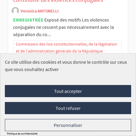
Veronica ANTONELLI
ENREGISTRÉE
Exposé des motifs Les violences
conjugales ne cessent pas nécessairement avec la
séparation du co...
Commission des lois constitutionnelles, de la législation
et de l’administration générale de la République
Ce site utilise des cookies et vous donne le contrôle sur ceux
74
/100 000
SIGNATURES
VOIR
que vous souhaitez activer
Tout accepter
Tout refuser
Pour un renforcement des sanctions et du
Personnaliser
contrôle indépendant en cas de mensonge
Politique de confidentialité
ou de production d’éléments inexacts par