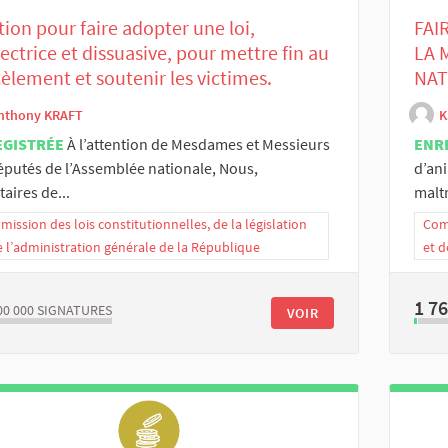
tion pour faire adopter une loi,
FAI
ectrice et dissuasive, pour mettre fin au
LA 
èlement et soutenir les victimes.
NAT
nthony KRAFT
K
EGISTRÉE
À l’attention de Mesdames et Messieurs
ENR
éputés de l’Assemblée nationale, Nous,
d’an
taires de...
maltr
ission des lois constitutionnelles, de la législation
Comm
e l’administration générale de la République
et d
1 7
00 000
SIGNATURES
VOIR