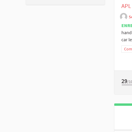
APL 
S
ENR
handi
car le
Comm
29
/1