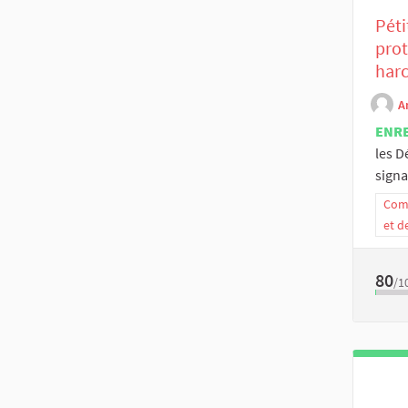
Péti
prot
harc
A
ENR
les D
signa
Comm
et d
80
/1