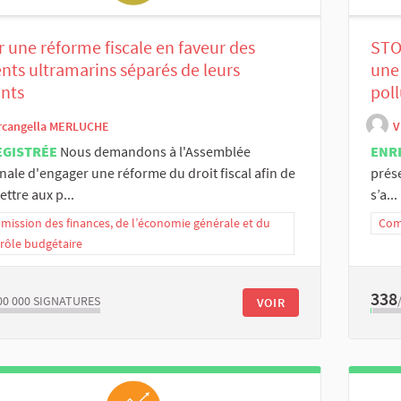
 une réforme fiscale en faveur des
STO
nts ultramarins séparés de leurs
une 
nts
poll
rcangella MERLUCHE
V
EGISTRÉE
Nous demandons à l'Assemblée
ENR
nale d'engager une réforme du droit fiscal afin de
prése
ttre aux p...
s’a...
ission des finances, de l’économie générale et du
Com
rôle budgétaire
338
00 000
SIGNATURES
VOIR