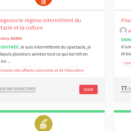
égeons le régime intermittent du
Pour
tacle et la culture
A
udrey MANIN
ENR
d’une
EGISTRÉE
Je suis intermittente du spectacle, je
et tou
depuis plusieurs années tout ce qui est mit en
ou ...
Comm
ission des affaires culturelles et de l'éducation
77
/100 000
SIGNATURES
/1
VOIR