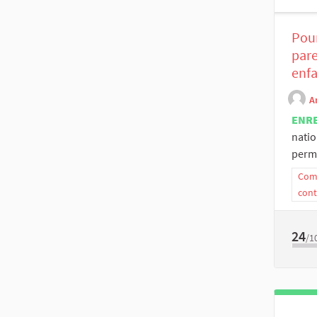
Pour
pare
enfa
A
ENR
natio
perme
Comm
cont
24
/1