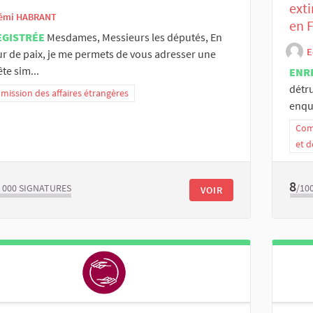
exti
émi HABRANT
en 
EGISTRÉE
Mesdames, Messieurs les députés, En
E
ur de paix, je me permets de vous adresser une
te sim...
ENR
détru
ission des affaires étrangères
enqu
Comm
et d
8
 000
SIGNATURES
/10
VOIR