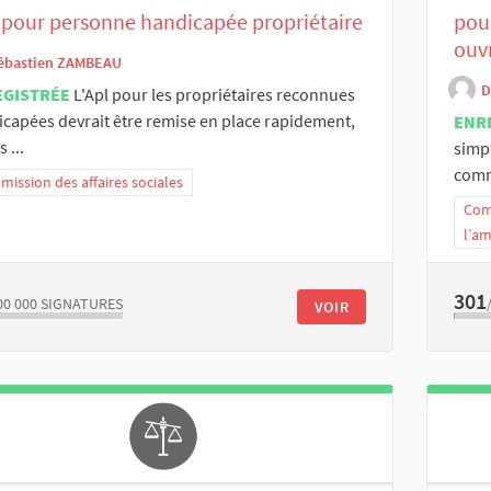
pour personne handicapée propriétaire
pour
ouv
ébastien ZAMBEAU
D
EGISTRÉE
L'Apl pour les propriétaires reconnues
capées devrait être remise en place rapidement,
ENR
s ...
simpl
comm
ission des affaires sociales
Com
l’a
301
00 000
SIGNATURES
VOIR