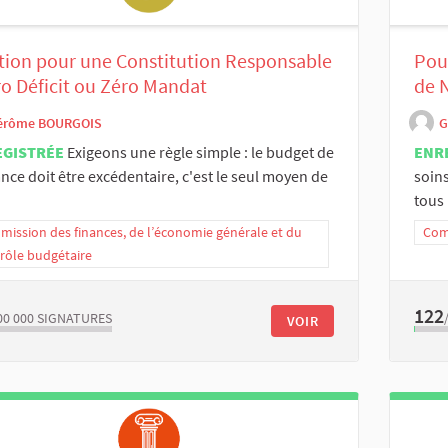
tion pour une Constitution Responsable
Pour
ro Déficit ou Zéro Mandat
de 
érôme BOURGOIS
G
EGISTRÉE
Exigeons une règle simple : le budget de
ENR
ance doit être excédentaire, c'est le seul moyen de
soin
tous 
ission des finances, de l’économie générale et du
Comm
rôle budgétaire
122
00 000
SIGNATURES
VOIR