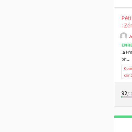
Péti
: Zé
J
ENR
la Fr
pr...
Comm
cont
92
/1