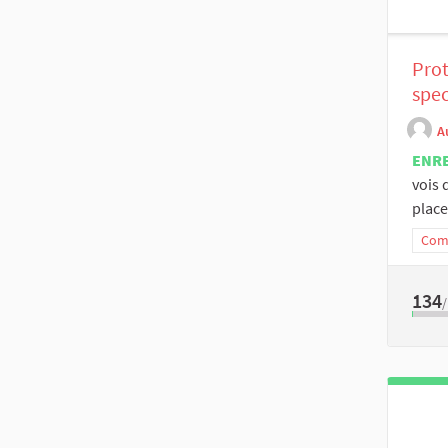
Prot
spec
A
ENR
vois 
place 
Comm
134