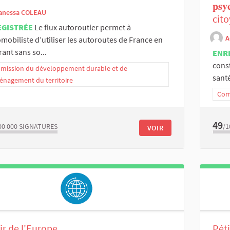
𝐩𝐬𝐲
anessa COLEAU
cit
EGISTRÉE
Le flux autoroutier permet à
A
omobiliste d’utiliser les autoroutes de France en
ant sans so...
ENR
cons
ission du développement durable et de
santé
énagement du territoire
Comm
49
00 000
SIGNATURES
/1
VOIR
ir de l'Europe
Péti