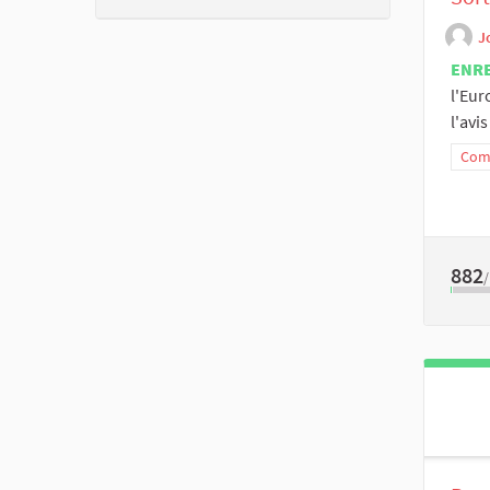
J
ENR
l'Eur
l'avis
Comm
882