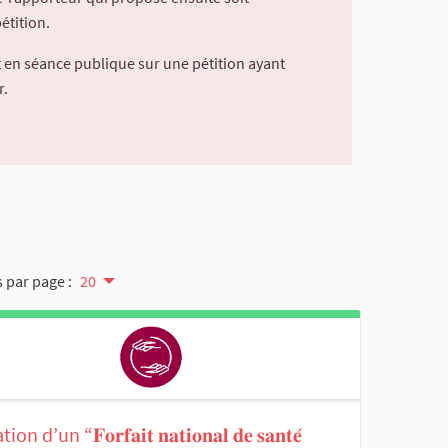
étition.
 en séance publique sur une pétition ayant
r.
 par page :
20
on d’un “𝐅𝐨𝐫𝐟𝐚𝐢𝐭 𝐧𝐚𝐭𝐢𝐨𝐧𝐚𝐥 𝐝𝐞 𝐬𝐚𝐧𝐭𝐞́