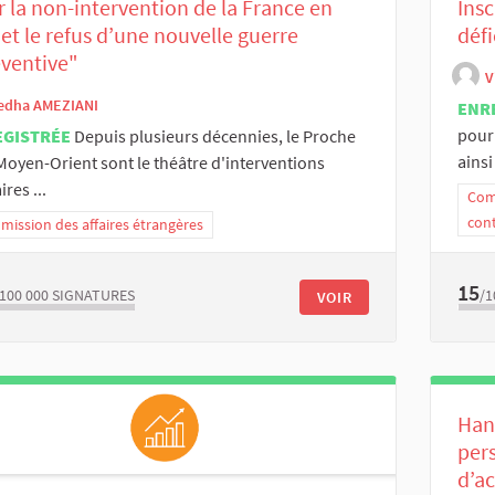
 la non-intervention de la France en
Insc
 et le refus d’une nouvelle guerre
défi
ventive"
V
edha AMEZIANI
ENR
pour
EGISTRÉE
Depuis plusieurs décennies, le Proche
ainsi
 Moyen-Orient sont le théâtre d'interventions
ires ...
Comm
con
ission des affaires étrangères
15
/100 000
SIGNATURES
/1
VOIR
Han
per
d’a