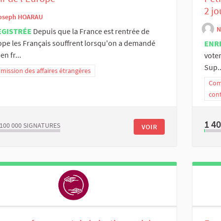
2 jo
oseph HOARAU
N
EGISTRÉE
Depuis que la France est rentrée de
ope les Français souffrent lorsqu'on a demandé
ENR
 en fr...
voter
Sup..
ission des affaires étrangères
Comm
con
1 4
/100 000
SIGNATURES
VOIR