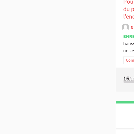
Pour
du p
l’en
D
ENR
hauss
un se
Comm
16
/1