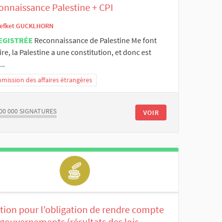
onnaissance Palestine + CPI
efket GUCKLHORN
EGISTRÉE
Reconnaissance de Palestine Me font
 rire, la Palestine a une constitution, et donc est
..
ission des affaires étrangères
00 000
SIGNATURES
VOIR
tion pour l’obligation de rendre compte
gouvernements (résultats des lois,