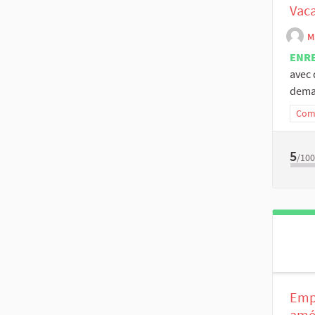
Vaca
M
ENR
avec 
deman
Comm
5
/100
Empê
amén