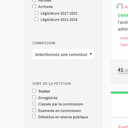
Fermée
Archivée
V
Législature 2017-2022
ENR
Législature 2022-2024
l’aut
adhér
Comm
COMMISSION
l’am
41
/1
SORT DE LA PÉTITION
Toutes
Enregistrée
Classée par la commission
Examinée en commission
Débattue en séance publique
Sort