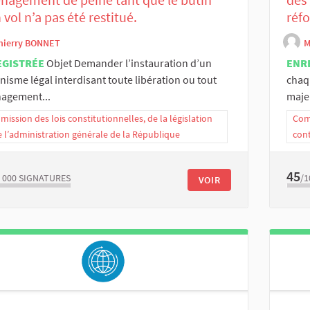
 vol n’a pas été restitué.
réf
hierry BONNET
M
EGISTRÉE
Objet Demander l’instauration d’un
ENR
isme légal interdisant toute libération ou tout
chaq
agement...
maje
ission des lois constitutionnelles, de la législation
Comm
e l’administration générale de la République
con
45
 000
SIGNATURES
/1
VOIR