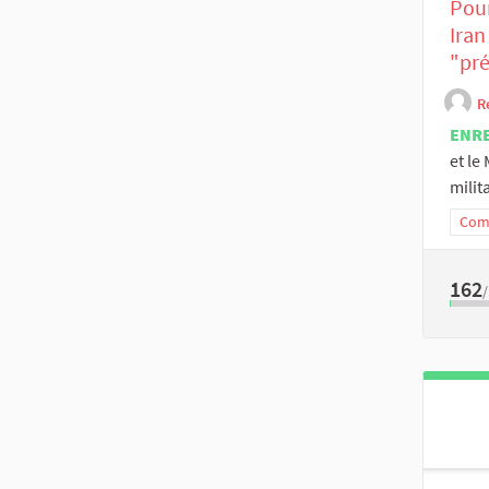
Pour
Iran
"pré
R
ENR
et le
milita
Comm
162