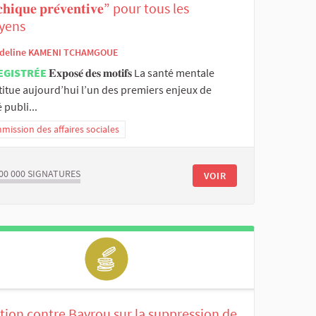
𝐜𝐡𝐢𝐪𝐮𝐞 𝐩𝐫𝐞́𝐯𝐞𝐧𝐭𝐢𝐯𝐞” pour tous les
oyens
deline KAMENI TCHAMGOUE
EGISTRÉE
𝐄𝐱𝐩𝐨𝐬𝐞́ 𝐝𝐞𝐬 𝐦𝐨𝐭𝐢𝐟𝐬 La santé mentale
titue aujourd’hui l’un des premiers enjeux de
 publi...
ission des affaires sociales
00 000
SIGNATURES
VOIR
tion contre Bayrou sur la suppression de