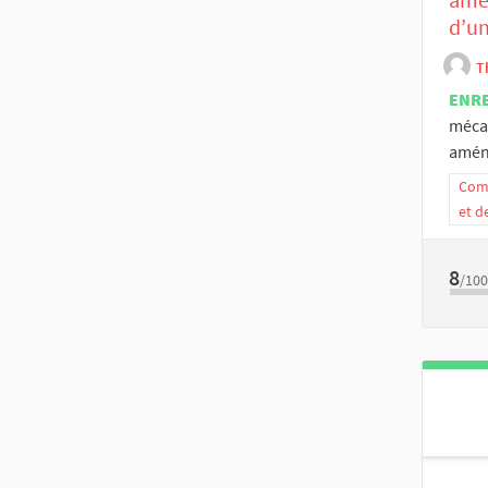
d’un
T
ENR
mécan
amén
Comm
et d
8
/100