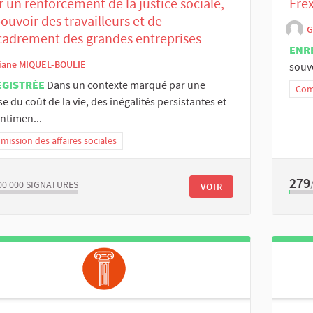
 un renforcement de la justice sociale,
Frex
ouvoir des travailleurs et de
G
cadrement des grandes entreprises
ENR
iane MIQUEL-BOULIE
souv
EGISTRÉE
Dans un contexte marqué par une
Comm
e du coût de la vie, des inégalités persistantes et
ntimen...
ission des affaires sociales
279
00 000
SIGNATURES
VOIR