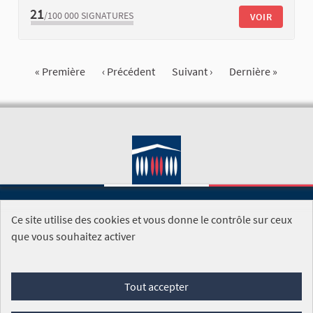
21
/100 000
SIGNATURES
VOIR
« Première
‹ Précédent
Suivant ›
Dernière »
Ce site utilise des cookies et vous donne le contrôle sur ceux
SITE DE L'ASSEMBLÉE NATIONALE
que vous souhaitez activer
Foire aux questions
Tout accepter
Conditions générales d'utilisation (CGU)
Accessibilité
Mentions légales
Cookies